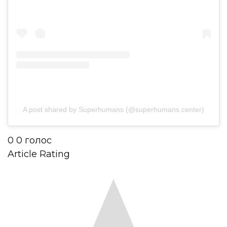
A post shared by Superhumans (@superhumans.center)
0
0
голос
Article Rating