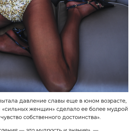
пытала давление славы еще в юном возрасте,
и «сильных женщин» сделало ее более мудрой
чувство собственного достоинства».
ления — это мудрость и знание», —