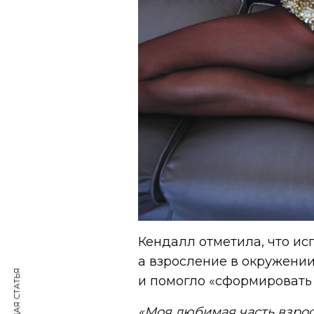
Кендалл отметила, что ис
а взросление в окружени
и помогло «сформировать 
«Моя любимая часть взрос