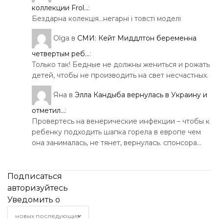
коллекции Frol...
:
Бездарна колекція…негарні і товсті моделі
Olga
в
СМИ: Кейт Миддлтон беременна
четвертым реб...
:
Только так! Бедные не должны жениться и рожать
детей, чтобы не производить на свет несчастных.
Яна
в
Элла Кандыба вернулась в Украину и
отметил...
:
Провертесь на венерические инфекции – чтобы к
ребенку подходить шапка горела в европе чем
она занималась, не тянет, вернулась. спонсора…
Подписаться
авторизуйтесь
Уведомить о