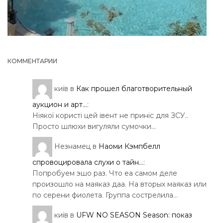
КОММЕНТАРИИ
київ
в
Как прошел благотворительный
аукцион и арт...
:
Ніякої користі цей івент не приніс для ЗСУ..
Просто шлюхи вигуляли сумочки…
Незнамец
в
Наоми Кэмпбелл
спровоцировала слухи о тайн...
:
Попробуем эшо раз. Что еа самом деле
произошло на маяказ даа. На вторых маяказ или
по серени фиолета. Группа сострелила…
київ
в
UFW NO SEASON Season: показ