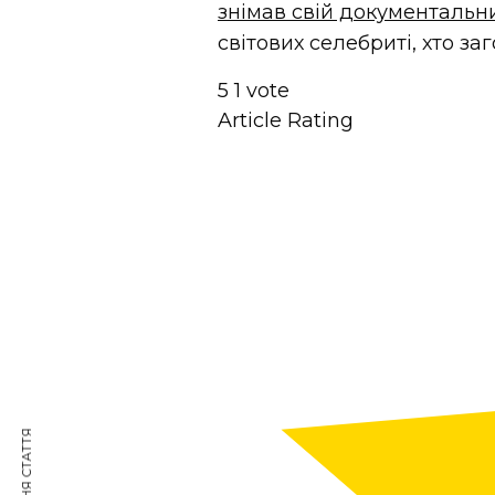
знімав свій документальн
світових селебриті, хто за
5
1
vote
Article Rating