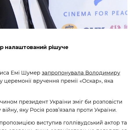
р налаштований рішуче
риса Емі Шумер
запропонувала Володимиру
у церемонії вручення премії «Оскар», яка
чином президент України зміг би розповісти
 війну, яку Росія розв’язала проти України.
 пропозицією виступив голлівудський актор та