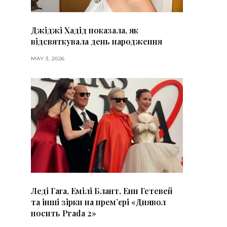
Джіджі Хадід показала, як
відсвяткувала день народження
MAY 3, 2026
Леді Гага, Емілі Блант, Енн Гетевей
та інші зірки на премʼєрі «Диявол
носить Prada 2»