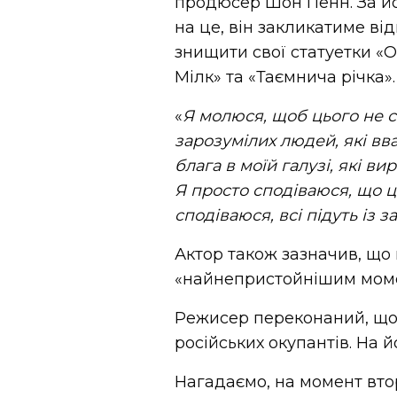
продюсер Шон Пенн. За йо
на це, він закликатиме від
знищити свої статуетки «О
Мілк» та «Таємнича річка».
«
Я молюся, щоб цього не 
зарозумілих людей, які в
блага в моїй галузі, які в
Я просто сподіваюся, що ц
сподіваюся, всі підуть із з
Актор також зазначив, що 
«найнепристойнішим момент
Режисер переконаний, що 
російських окупантів. На 
Нагадаємо, на момент втор