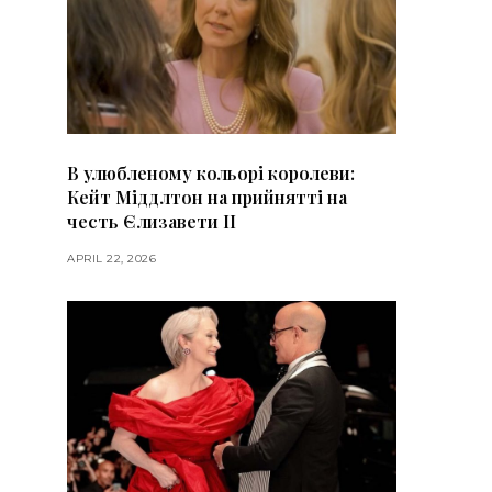
В улюбленому кольорі королеви:
Кейт Міддлтон на прийнятті на
честь Єлизавети II
APRIL 22, 2026