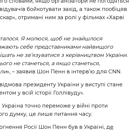
го словами, якщо організатори не погодяться
відувачів бойкотувати захід, а також пообіцяв
скар», отримані ним за ролі у фільмах «Харві
сталося. Я молюся, щоб не знайшлося
важають себе представниками найвищого
ирішать не зв’язуватися з керівництвом України.
ього не станеться, а якщо станеться,
али
», – заявив Шон Пенн в інтерв’ю для CNN.
відмова президенту України у виступі стане
ом у всій історії Голлівуду».
Україна точно переможе у війні проти
його думку, це лише питання часу.
гнення Росії Шон Пенн був в Україні,
де