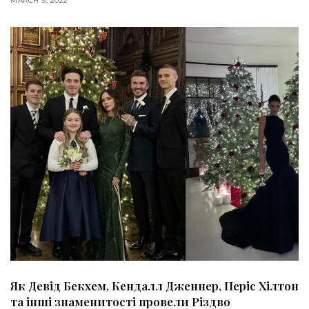
MARCH 9, 2022
Як Девід Бекхем, Кендалл Дженнер, Періс Хілтон
та інші знаменитості провели Різдво