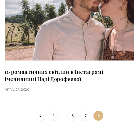
10 романтичних світлин в Інстаграмі
іменинниці Наді Дорофєєвої
APRIL 21, 2020
1
…
6
7
8