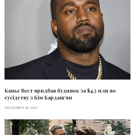
Каньє Вест придбав будинок за $4,5 млн по
сусідству з Кім Кардаш’ян
DECEMBER 28, 2021