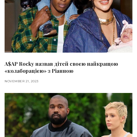
А$АP Rocky назвав дітей своєю найкращою
«колаборацією» з Ріанною
NOVEMBER 21, 2023