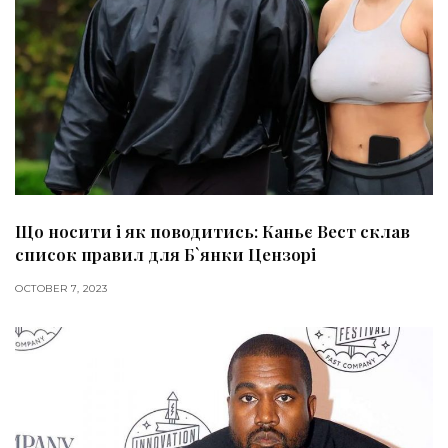
Що носити і як поводитись: Каньє Вест склав
список правил для Б`янки Цензорі
OCTOBER 7, 2023