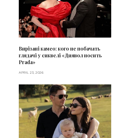
Вирізані камео: кого не побачать
глядачі у сиквелі «Диявол носить
Prada»
APRIL 23, 2026