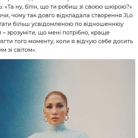
: «Та ну, блін, що ти робиш зі своєю шкірою?»
чи, чому так довго відкладала створення JLo
 стати більш усвідомленою по відношеннюу
 – зрозуміти, що мені потрібно, краще
сягти того моменту, коли я відчую себе досить
м зі світом».