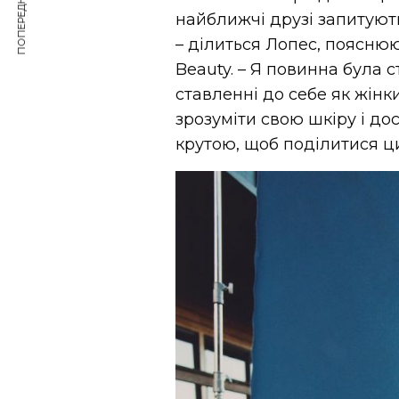
ПОПЕРЕДНЯ СТАТТЯ
найближчі друзі запитують
– ділиться Лопес, пояснюю
Beauty. – Я повинна була
ставленні до себе як жінки
зрозуміти свою шкіру і до
крутою, щоб поділитися ци