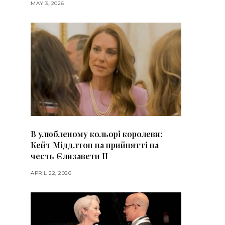
MAY 3, 2026
В улюбленому кольорі королеви:
Кейт Міддлтон на прийнятті на
честь Єлизавети II
APRIL 22, 2026