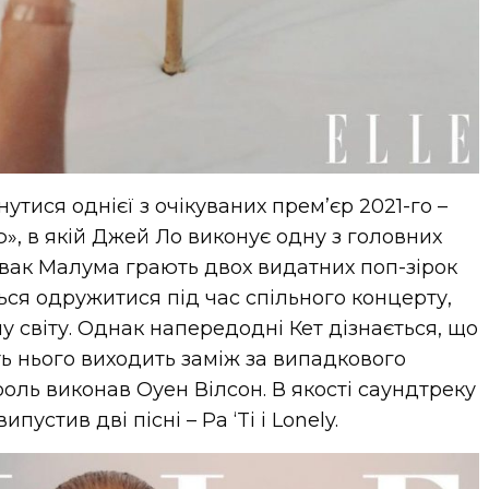
утися однієї з очікуваних прем’єр 2021-го –
», в якій Джей Ло виконує одну з головних
півак Малума грають двох видатних поп-зірок
ться одружитися під час спільного концерту,
 світу. Однак напередодні Кет дізнається, що
сть нього виходить заміж за випадкового
 роль виконав Оуен Вілсон. В якості саундтреку
пустив дві пісні – Pa ‘Ti і Lonely.