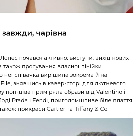
 завжди, чарівна
Лопес почався активно: виступи, вихід нових
, а також просування власної лінійки
о неї співачка вирішила зокрема й на
Elle, знявшись в кавер-сторі для лютневого
 поп-діва приміряла образи від Valentino і
боді Prada і Fendi, приголомшливе біле плаття
також прикраси Cartier та Tiffany & Co.