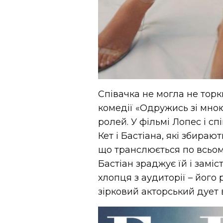
Співачка не могла не торкн
комедії «Одружись зі мною
ролей. У фільмі Лопес і с
Кет і Бастіана, які збираю
що транслюється по всьому
Бастіан зраджує їй і замі
хлопця з аудиторії – його
зірковий акторський дует ви