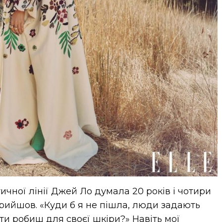
ичної лінії Джей Ло думала 20 років і чотири
прийшов. «Куди б я не пішла, люди задають
ти робиш для своєї шкіри?» Навіть мої