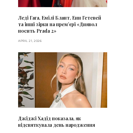
Леді Гага, Емілі Блант, Енн Гетевей
та інші зірки на премʼєрі «Диявол
носить Prada 2»
APRIL 21, 2026
Джіджі Хадід показала, як
відсвяткувала день народження