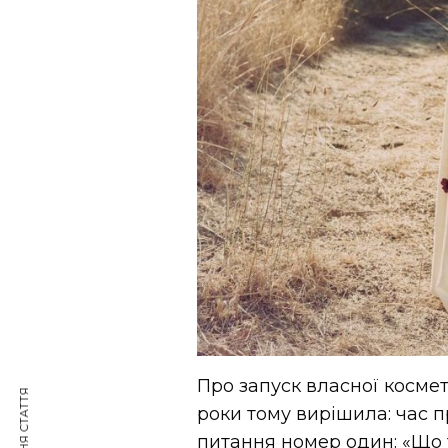
Про запуск власної космет
роки тому вирішила: час 
питання номер один: «Що 