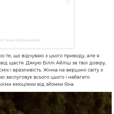
na Yatsuk (@yanayatsuk)
о те, що відчуваю з цього приводу, але я
ід щастя. Дякую Біллі Айліш за твої довіру,
міх і вразливість. Жінка на вершині світу з
ою заслуговує всього цього і набагато
воїми емоціями від зйомки Яна.