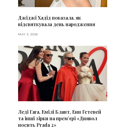
Джіджі Хадід показала, як
відсвяткувала день народження
MAY 3, 2026
Леді Гага, Емілі Блант, Енн Гетевей
та інші зірки на премʼєрі «Диявол
носить Prada 2»