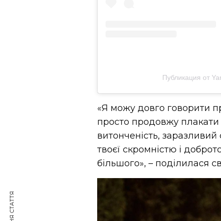
Публикация от Ya
«Я можу довго говорити пр
просто продовжу плакати в
витонченість, заразливий с
твоєї скромністю і доброт
більшого», – поділилася с