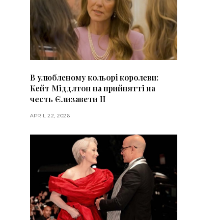
В улюбленому кольорі королеви:
Кейт Міддлтон на прийнятті на
честь Єлизавети II
APRIL 22, 2026