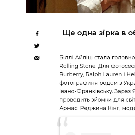
Ще одна зірка в о
Біллі Айліш стала голов
Rolling Stone. Для фотосес
Burberry, Ralph Lauren і H
фотографиня родом з Укра
Івано-Франківську. Зараз 
проводить зйомки для світ
Армас, Реджина Кінг, моде