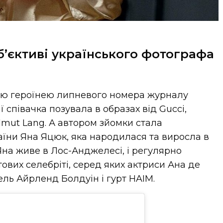
б’єктиві українського фотографа
ною героїнею липневого номера журналу
ії співачка позувала в образах від Gucci,
elmut Lang. А автором зйомки стала
їни Яна Яцюк, яка народилася та виросла в
Яна живе в Лос-Анджелесі, і регулярно
ових селебріті, серед яких актриси Ана де
ль Айрленд Болдуін і гурт HAIM.