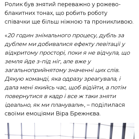
Ролик був знятий переважно у рожево-
блакитних тонах, що робить роботу
співачки ще більш ніжною та проникливою.
«
20 годин знімального процесу, дубль за
дублем ми добивалися ефекту левітації у
відкритому просторі, поки я не відчула, що
земля йде з-під ніг, але вже у
загальноприйнятому значенні цих слів.
Дякую команді, яка одразу зреагувала, і
дала мені якийсь час, щоб відійти, а потім
повернутися в кадр і все ж таки зняти
ідеально, як ми планували
», – поділилася
своїми емоціями Віра Брежнєва.