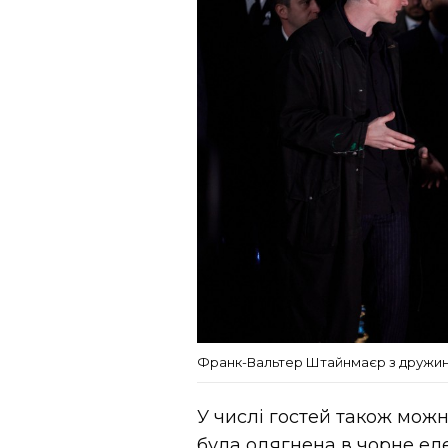
Франк-Вальтер Штайнмаєр з дружи
У числі гостей також можн
була одягнена в чорне ел