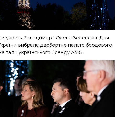
ли участь Володимир і Олена Зеленські. Для
 України вибрала двобортне пальто бордового
а талії українського бренду AMG.