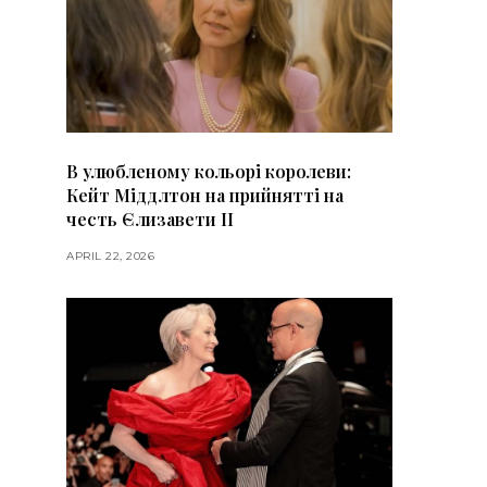
В улюбленому кольорі королеви:
Кейт Міддлтон на прийнятті на
честь Єлизавети II
APRIL 22, 2026