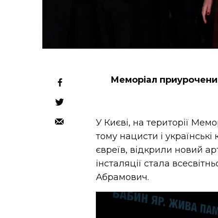
Меморіал приурочений 
У Києві, на території Мем
тому нацисти і українські
євреїв, відкрили новий ар
інсталяції стала всесвітн
Абрамович.