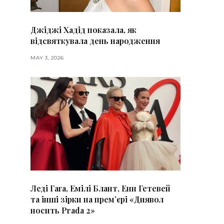
Джіджі Хадід показала, як
відсвяткувала день народження
MAY 3, 2026
Леді Гага, Емілі Блант, Енн Гетевей
та інші зірки на премʼєрі «Диявол
носить Prada 2»