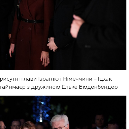
присутні глави Ізраїлю і Німеччини – Іцхак
Штайнмаєр з дружиною Ельке Бюденбендер.