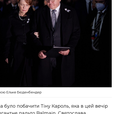
ною Ельке Бюденбендер
а було побачити Тіну Кароль, яка в цей вечір
егантне пальто Balmain, Святослава