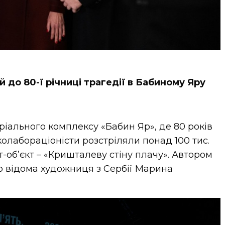
до 80-ї річниці трагедії в Бабиному Яру
оріального комплексу «Бабин Яр», де 80 років
 колабораціоністи розстріляли понад 100 тис.
т-об’єкт – «Кришталеву стіну плачу». Автором
ьо відома художниця з Сербії Марина