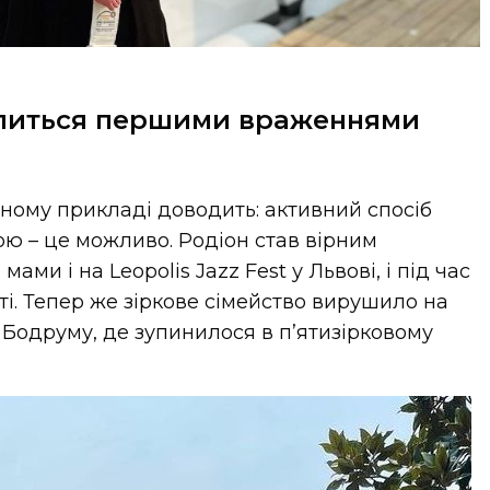
ілиться першими враженнями
ному прикладі доводить: активний спосіб
ю – це можливо. Родіон став вірним
ми і на Leopolis Jazz Fest у Львові, і під час
і. Тепер же зіркове сімейство вирушило на
 Бодруму, де зупинилося в п’ятизірковому