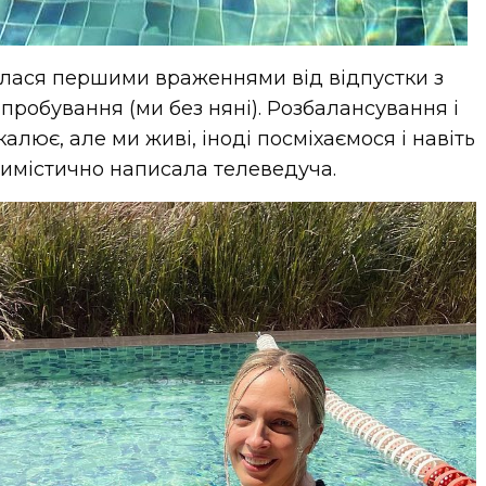
илася першими враженнями від відпустки з
ипробування (ми без няні). Розбалансування і
лює, але ми живі, іноді посміхаємося і навіть
тимістично написала телеведуча.