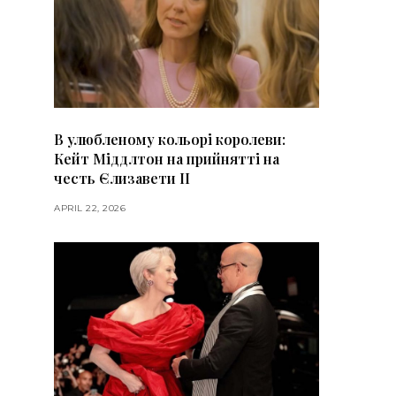
В улюбленому кольорі королеви:
Кейт Міддлтон на прийнятті на
честь Єлизавети II
APRIL 22, 2026