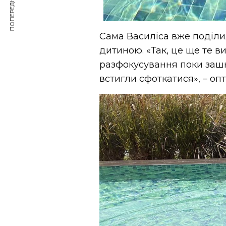
ПОПЕРЕДНЯ СТАТТЯ
Сама Василіса вже поділ
дитиною. «Так, це ще те в
разфокусування поки зашка
встигли сфоткатися», – оп