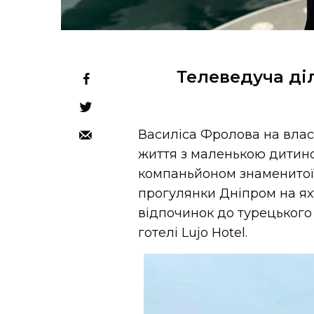
Телеведуча д
Василіса Фролова на влас
життя з маленькою дитино
компаньйоном знаменитої ма
прогулянки Дніпром на яхт
відпочинок до турецького
готелі Lujo Hotel.