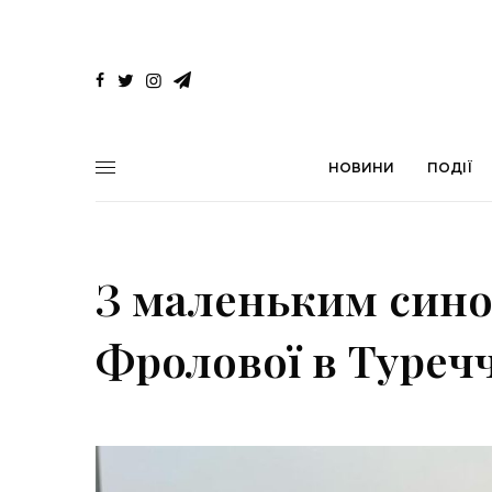
НОВИНИ
ПОДІЇ
З маленьким сино
Фролової в Туреч