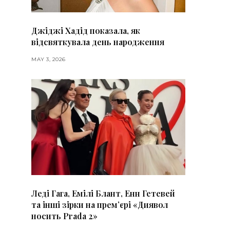
Джіджі Хадід показала, як
відсвяткувала день народження
MAY 3, 2026
Леді Гага, Емілі Блант, Енн Гетевей
та інші зірки на премʼєрі «Диявол
носить Prada 2»