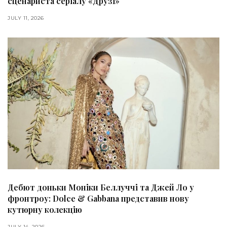
сценариста серіалу «Друзі»
JULY 11, 2026
Дебют доньки Моніки Беллуччі та Джей Ло у
фронтроу: Dolce & Gabbana представив нову
кутюрну колекцію
JULY 14, 2026