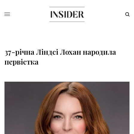
37-річна Ліндсі Лохан народила
первістка