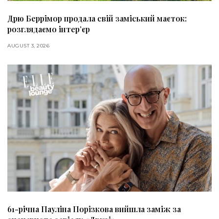
Дрю Беррімор продала свій заміський маєток:
розглядаємо інтер’єр
AUGUST 3, 2026
61-річна Пауліна Порізкова вийшла заміж за