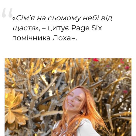
«
Сім’я на сьомому небі від
щастя
», – цитує Page Six
помічника Лохан.