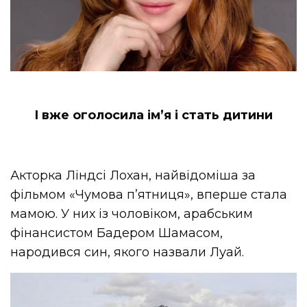
І вже оголосила ім’я і стать дитини
Акторка Ліндсі Лохан, найвідоміша за
фільмом «Чумова п’ятниця», вперше стала
мамою. У них із чоловіком, арабським
фінансистом Бадером Шамасом,
народився син, якого назвали Луай.