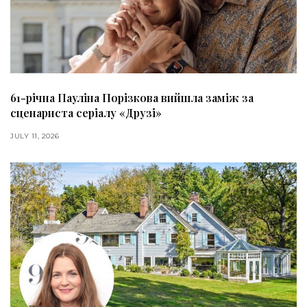
61-річна Пауліна Порізкова вийшла заміж за
сценариста серіалу «Друзі»
JULY 11, 2026