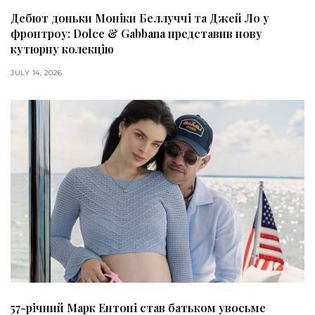
Дебют доньки Моніки Беллуччі та Джей Ло у
фронтроу: Dolce & Gabbana представив нову
кутюрну колекцію
JULY 14, 2026
57-річний Марк Ентоні став батьком увосьме