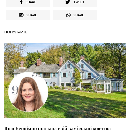
SHARE
TWEET
SHARE
SHARE
ПОПУЛЯРНЕ:
Дрю Беррімор продала свій заміський маєток: