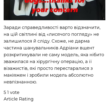
Заради справедливості варто відзначити,
на цій світлині від «лисячого погляду» не
залишилося й сліду. Схоже, не дарма
частина шанувальників Адріани вщент
розкритикували не саму модель, яка нібито
зважилася на хірургічну операцію, а її
візажистів, які просто перестаралися з
макіяжем і зробили модель абсолютно
невпізнанною.
5
1
vote
Article Rating