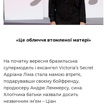
«Це обличчя втомленої матері»
На початку вересня бразильська
супермодель і ексангел Victoria’s Secret
Адріана Ліма стала мамою втретє,
подарувавши своєму бойфренду,
продюсеру Андре Леммерсу, сина.
Хлопчика батьки назвали досить
незвичним ім’ям – Ціан.