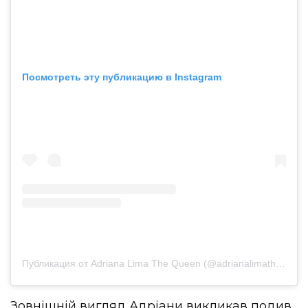
Посмотреть эту публикацию в Instagram
Публикация от Adriana Lima The Queen (@adrianalimathequeen)
Зовнішній вигляд Адріани викликав подив