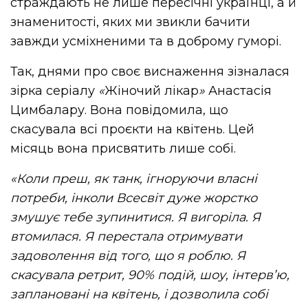
страждають не лише пересічні українці, а й
знаменитості, яких ми звикли бачити
завжди усміхненими та в доброму гуморі.
Так, днями про своє виснаження зізналася
зірка серіалу
«
Жіночий лікар
»
Анастасія
Цимбалару. Вона повідомила, що
скасувала всі проєкти на квітень. Цей
місяць вона присвятить лише собі.
«Коли преш, як танк, ігноруючи власні
потреби, інколи Всесвіт дуже жорстко
змушує тебе зупинитися. Я вигоріла. Я
втомилася. Я перестала отримувати
задоволення від того, що я роблю. Я
скасувала ретрит, 90% подій, шоу, інтерв’ю,
заплановані на квітень, і дозволила собі