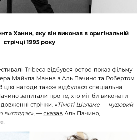
нта Ханни, яку він виконав в оригінальній
стрічці 1995 року
стивалі Tribeca відбувся ретро-показ фільму
сера Майкла Манна з Аль Пачино та Робертом
 З цієї нагоди також відбулася спеціальна
ачино запитали про те, хто міг би виконати
одовженні стрічки.
«Тімоті Шаламе — чудовий
о виглядає»
, —
сказав
Аль Пачино,
я.