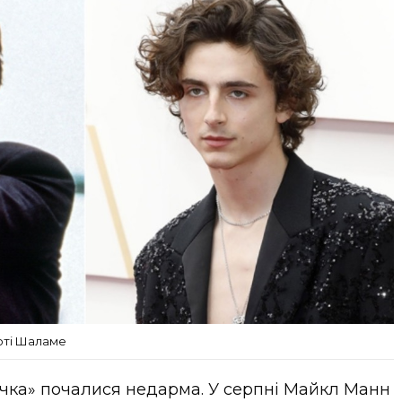
моті Шаламе
чка» почалися недарма. У серпні Майкл Манн