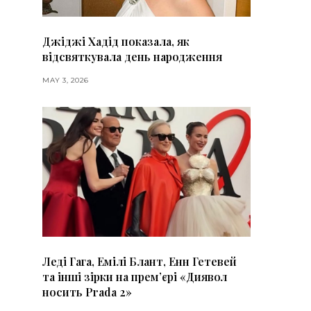
Джіджі Хадід показала, як
відсвяткувала день народження
MAY 3, 2026
Леді Гага, Емілі Блант, Енн Гетевей
та інші зірки на премʼєрі «Диявол
носить Prada 2»