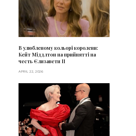
В улюбленому кольорі королеви:
Кейт Міддлтон на прийнятті на
честь Єлизавети II
APRIL 22, 2026