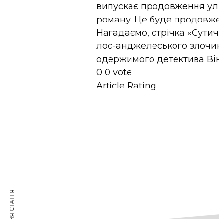
випускає продовження улю
роману. Це буде продовже
Нагадаємо, стрічка «Сути
лос-анджелеського злочин
одержимого детектива Він
0
0
vote
Article Rating