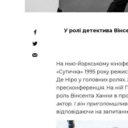
У ролі детектива Вінсе
На нью-йоркському кінофе
«Сутичка» 1995 року режи
Де Ніро у головних ролях.
пресконференція. На ній П
роль Вінсента Ханни в пр
актор. І він приголомшлив
відповідаючи на запитанн