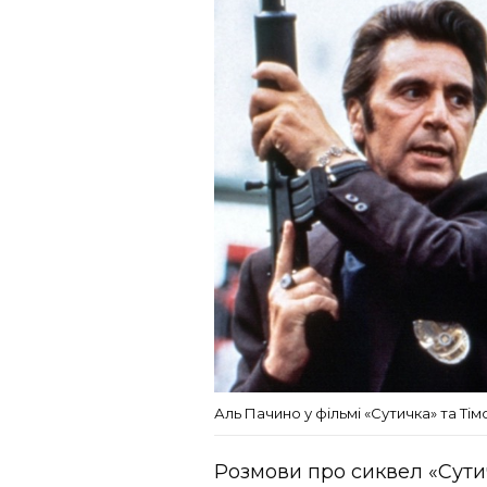
Аль Пачино у фільмі «Сутичка» та Ті
Розмови про сиквел «Сути