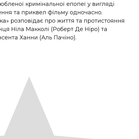
бленої кримінальної епопеї у вигляді
ння та приквел фільму одночасно.
чка» розповідає про життя та протистояння
ця Ніла Макколі (Роберт Де Ніро) та
сента Ханни (Аль Пачіно).