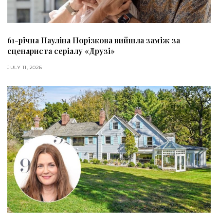
61-річна Пауліна Порізкова вийшла заміж за
сценариста серіалу «Друзі»
JULY 11, 2026