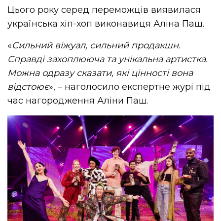
Цього року серед переможців виявилася
українська хіп-хоп виконавиця Аліна Паш.
«
Сильний віжуал, сильний продакшн.
Справді захоплююча та унікальна артистка.
Можна одразу сказати, які цінності вона
відстоює
», – наголосило експертне журі під
час нагородження Аліни Паш.