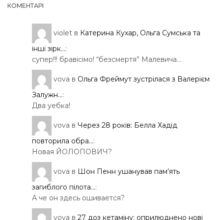
КОМЕНТАРІ
violet
в
Катерина Кухар, Ольга Сумська та
інші зірк...
:
супер!!! бравісімо! “безсмертя” Малевича…
vova
в
Ольга Фреймут зустрілася з Валерієм
Залужн...
:
Два уебка!
vova
в
Через 28 років: Белла Хадід
повторила обра...
:
Новая ЙОЛОПОВИЧ?
vova
в
Шон Пенн ушанував пам’ять
загиблого пілота...
:
А че он здесь ошивается?
vova
в
27 доз кетаміну: оприлюднено нові