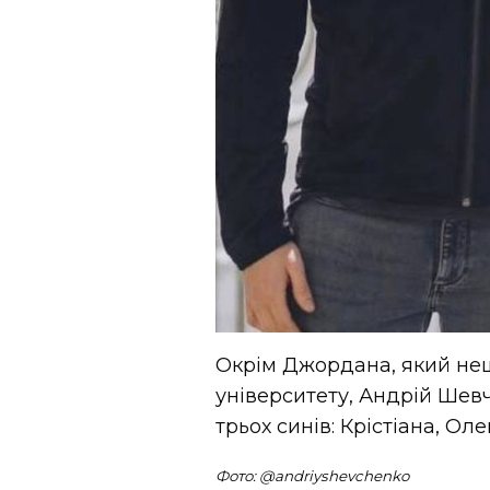
Окрім Джордана, який не
університету, Андрій Шев
трьох синів: Крістіана, О
Фото: @andriyshevchenko