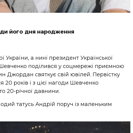
оди його дня народження
ї України, а нині президент Української
 Шевченко поділився у соцмережі приємною
ин Джордан святкує свій ювілей. Первістку
 20 років і з цієї нагоди Шевченко
то 20-річної давнини.
одий татусь Андрій поруч із маленьким