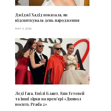
Джіджі Хадід показала, як
відсвяткувала день народження
MAY 3, 2026
Леді Гага, Емілі Блант, Енн Гетевей
та інші зірки на премʼєрі «Диявол
носить Prada 2»