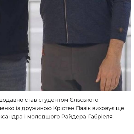
щодавно став студентом Єльського
ченко із дружиною Крістен Пазік виховує ще
лександра і молодшого Райдера-Габріеля.