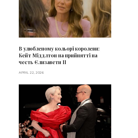
В улюбленому кольорі королеви:
Кейт Міддлтон на прийнятті на
честь Єлизавети II
APRIL 22, 2026