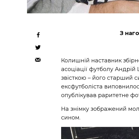
З наг
Колишній наставник збірно
асоціації футболу Андрій
звісткою – його старший с
ексфутболіста виповнилося
опублікував раритетне фо
На знімку зображений мол
сином.