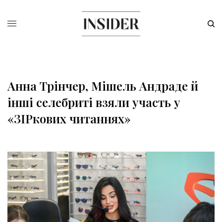
Анна Трінчер, Мішель Андраде й
інші селебриті взяли участь у
«ЗІРкових читаннях»