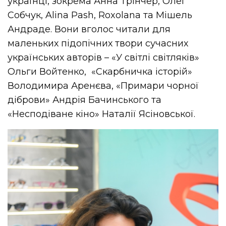
українці, зокрема Анна Трінчер, Олег
Собчук, Alina Pash, Roxolana та Мішель
Андраде. Вони вголос читали для
маленьких підопічних твори сучасних
українських авторів – «У світлі світляків»
Ольги Войтенко, «Скарбничка історій»
Володимира Аренєва, «Примари чорної
діброви» Андрія Бачинського та
«Несподіване кіно» Наталії Ясіновської.