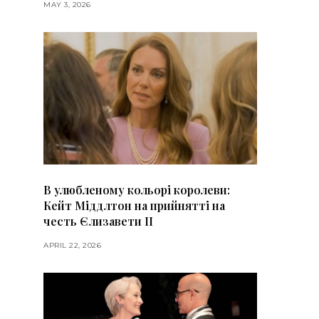
MAY 3, 2026
В улюбленому кольорі королеви:
Кейт Міддлтон на прийнятті на
честь Єлизавети II
APRIL 22, 2026