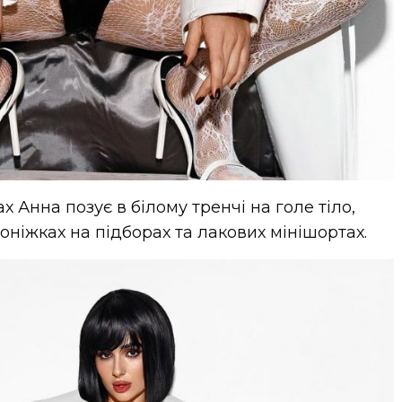
х Анна позує в білому тренчі на голе тіло,
ніжках на підборах та лакових мінішортах.