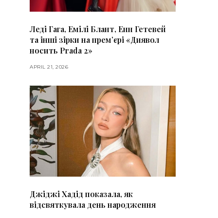
Леді Гага, Емілі Блант, Енн Гетевей
та інші зірки на премʼєрі «Диявол
носить Prada 2»
APRIL 21, 2026
Джіджі Хадід показала, як
відсвяткувала день народження