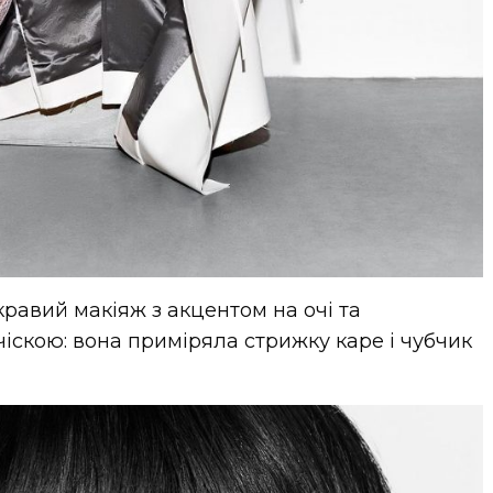
равий макіяж з акцентом на очі та
іскою: вона приміряла стрижку каре і чубчик