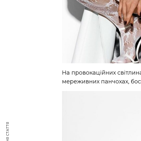
На провокаційних світлина
мереживних панчохах, босо