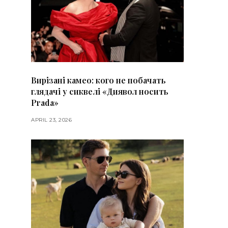
Вирізані камео: кого не побачать
глядачі у сиквелі «Диявол носить
Prada»
APRIL 23, 2026