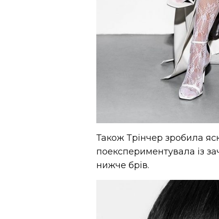
Також Трінчер зробила яск
поекспериментувала із зач
нижче брів.