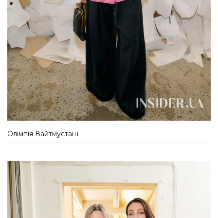
Олімпія Вайтмусташ