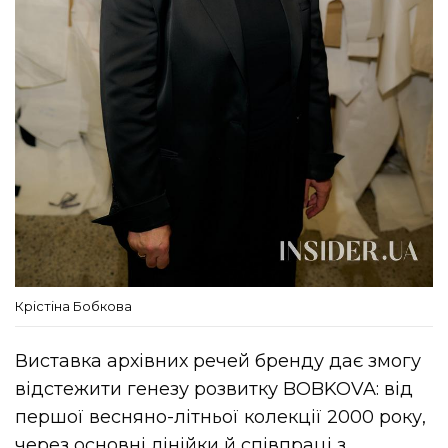
Крістіна Бобкова
Виставка архівних речей бренду дає змогу
відстежити генезу розвитку BOBKOVA: від
першої весняно-літньої колекції 2000 року,
через основні лінійки й співпраці з