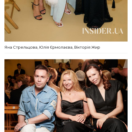
Яна Стрельцова, Юлія Єрмолаєва, Вікторія Жир