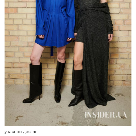
учасниці дефіле