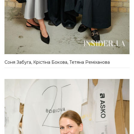
Соня Забуга, Крістіна Бокова, Тетяна Реміханова