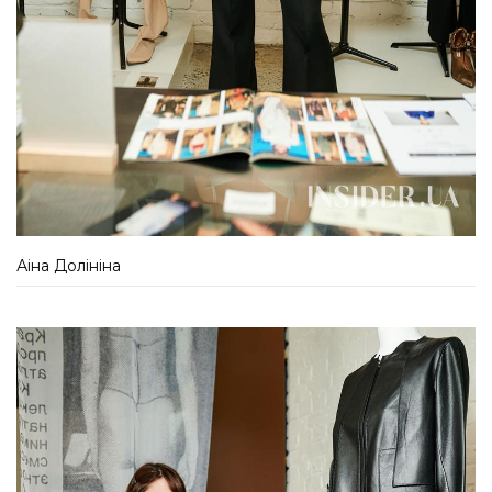
Аіна Долініна