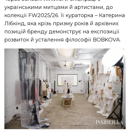
українськими митцями й артистами, до
колекції FW2025/26. Її кураторка – Катерина
Лібкінд, яка крізь призму років й архівних
позицій бренду демонструє на експозиції
розвиток й усталення філософії BOBKOVA.