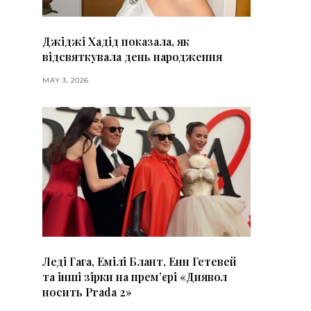
Джіджі Хадід показала, як
відсвяткувала день народження
MAY 3, 2026
Леді Гага, Емілі Блант, Енн Гетевей
та інші зірки на премʼєрі «Диявол
носить Prada 2»