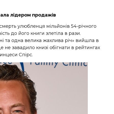
тала лідером продажів
 смерть улюбленця мільйонів 54-річного
сть до його книги злетіла в рази.
ані та одна велика жахлива річ» вийшла в
це не завадило книзі обігнати в рейтингах
инцеси Спірс.