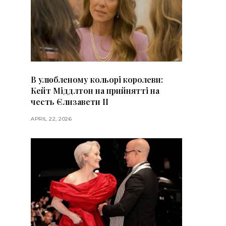
В улюбленому кольорі королеви:
Кейт Міддлтон на прийнятті на
честь Єлизавети II
APRIL 22, 2026