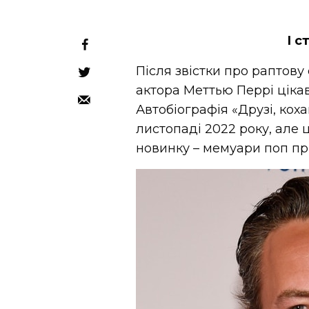
І с
Після звістки про раптову
актора Меттью Перрі цікаві
Автобіографія «Друзі, кох
листопаді 2022 року, але 
новинку – мемуари поп пр