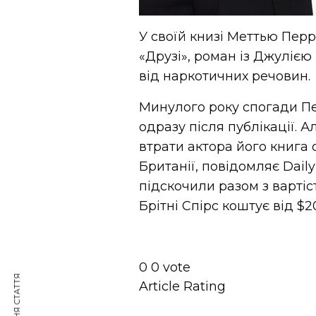
У своїй книзі Меттью Перр
«Друзі», роман із Джулією 
від наркотичних речовин.
Минулого року спогади Пе
одразу після публікації. А
втрати актора його книга
Британії, повідомляє Daily
підскочили разом з вартіст
Брітні Спірс коштує від $20
0
0
vote
Article Rating