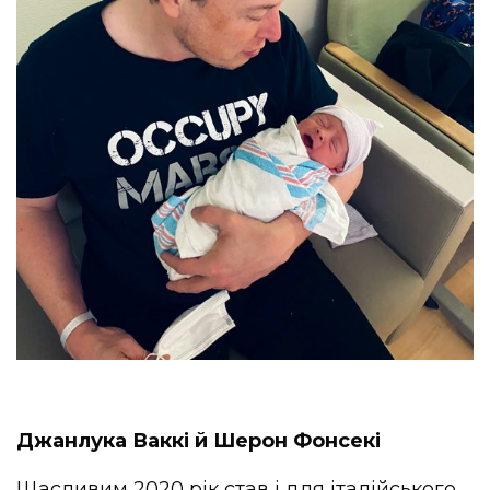
Джанлука Ваккі й Шерон Фонсекі
Щасливим 2020 рік став і для італійського