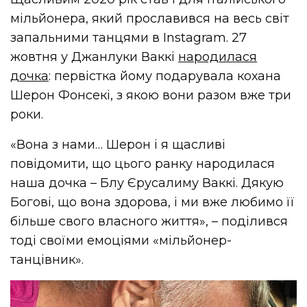
мільйонера, який прославився на весь світ
запальними танцями в Instagram. 27
жовтня у Джанлуки Ваккі
народилася
дочка
: первістка йому подарувала кохана
Шерон Фонсекі, з якою вони разом вже три
роки.
«Вона з нами… Шерон і я щасливі
повідомити, що цього ранку народилася
наша дочка – Блу Єрусалиму Ваккі. Дякую
Богові, що вона здорова, і ми вже любимо її
більше свого власного життя», – поділився
тоді своїми емоціями «мільйонер-
танцівник».