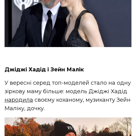
Джіджі Хадід і Зейн Малік
У вересні серед топ-моделей стало на одну
зіркову маму більше: модель Джіджі Хадід
народила
своєму коханому, музиканту Зейн
Маліку, дочку.