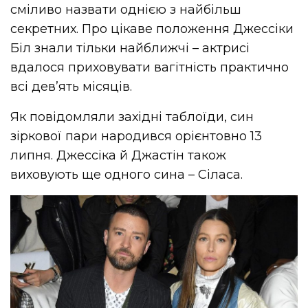
сміливо назвати однією з найбільш
секретних. Про цікаве положення Джессіки
Біл знали тільки найближчі – актрисі
вдалося приховувати вагітність практично
всі дев’ять місяців.
Як повідомляли західні таблоїди, син
зіркової пари народився орієнтовно 13
липня. Джессіка й Джастін також
виховують ще одного сина – Сіласа.