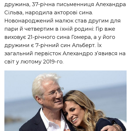
дружина, 37-річна письменниця Алехандра
Сільва, народила акторові сина.
Новонароджений малюк став другим для
пари й четвертим в їхній родині: Гір вже
виховує 21-річного сина Гомера, а у його
дружини є 7-річний син Альберт. Їх
загальний первісток Алехандро з’явився на
світ у лютому 2019-го.