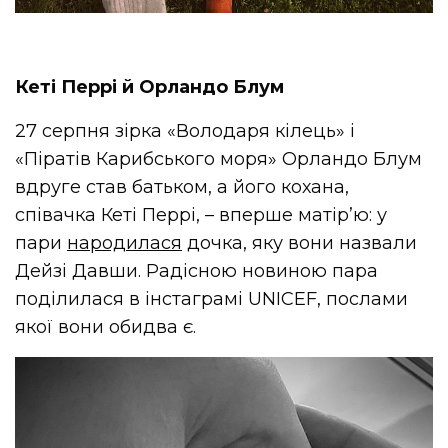
Кеті Перрі й Орландо Блум
27 серпня зірка «Володаря кілець» і
«Піратів Карибського моря» Орландо Блум
вдруге став батьком, а його кохана,
співачка Кеті Перрі, – вперше матір’ю: у
пари
народилася
дочка, яку вони назвали
Дейзі Давши. Радісною новиною пара
поділилася в інстаграмі UNICEF, послами
якої вони обидва є.