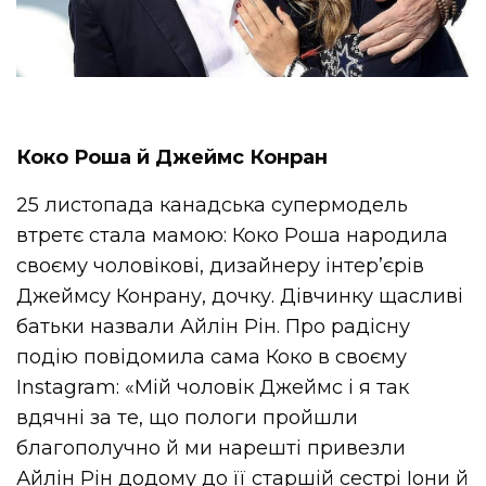
Коко Роша й Джеймс Конран
25 листопада канадська супермодель
втретє стала мамою: Коко Роша народила
своєму чоловікові, дизайнеру інтер’єрів
Джеймсу Конрану, дочку. Дівчинку щасливі
батьки назвали Айлін Рін. Про радісну
подію повідомила сама Коко в своєму
Instagram: «Мій чоловік Джеймс і я так
вдячні за те, що пологи пройшли
благополучно й ми нарешті привезли
Айлін Рін додому до її старшій сестрі Іони й