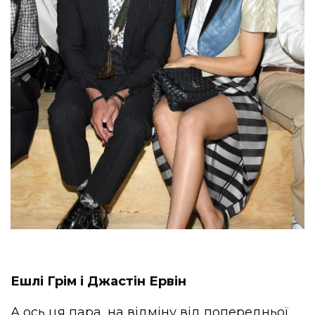
Ешлі Грім і Джастін Ервін
А ось ця пара, на відміну від попередньої,