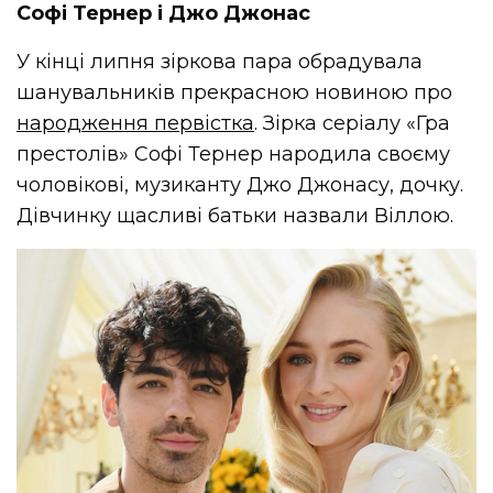
Софі Тернер і Джо Джонас
У кінці липня зіркова пара обрадувала
шанувальників прекрасною новиною про
народження первістка
. Зірка серіалу «Гра
престолів» Софі Тернер народила своєму
чоловікові, музиканту Джо Джонасу, дочку.
Дівчинку щасливі батьки назвали Віллою.