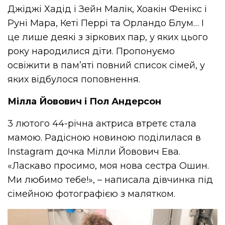
Джіджі Хадід і Зейн Малік, Хоакін Фенікс і
Руні Мара, Кеті Перрі та Орландо Блум… І
це лише деякі з зіркових пар, у яких цього
року народилися діти. Пропонуємо
освіжити в пам’яті повний список сімей, у
яких відбулося поповнення.
Мілла Йовович і Пол Андерсон
3 лютого 44-річна актриса втретє стала
мамою. Радісною новиною поділилася в
Instagram дочка Мілли Йовович Ева.
«Ласкаво просимо, моя нова сестра Ошин.
Ми любимо тебе!», – написала дівчинка під
сімейною фотографією з малятком.