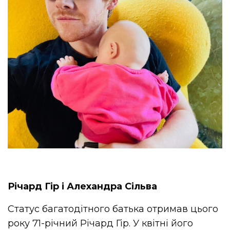
Річард Гір і Алехандра Сільва
Статус багатодітного батька отримав цього
року 71-річний Річард Гір. У квітні його