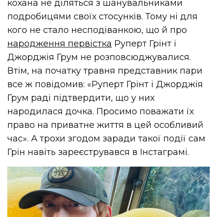
кохана не діляться з шанувальниками
подробицями своїх стосунків. Тому ні для
кого не стало несподіванкою, що й про
народження первістка
Руперт Грінт і
Джорджія Грум не розповсюджувалися.
Втім, на початку травня представник пари
все ж повідомив: «Руперт Грінт і Джорджія
Грум раді підтвердити, що у них
народилася дочка. Просимо поважати їх
право на приватне життя в цей особливий
час». А трохи згодом заради такої події сам
Грін навіть зареєструвався в Інстаграмі.