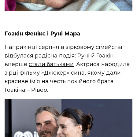
Гоакін Фенікс і Руні Мара
Наприкінці серпня в зірковому сімействі
відбулася радісна подія: Руні й Гоакін
вперше
стали батьками
. Актриса народила
зірці фільму «Джокер» сина, якому дали
красиве ім’я на честь покійного брата
Гоакіна – Рівер.