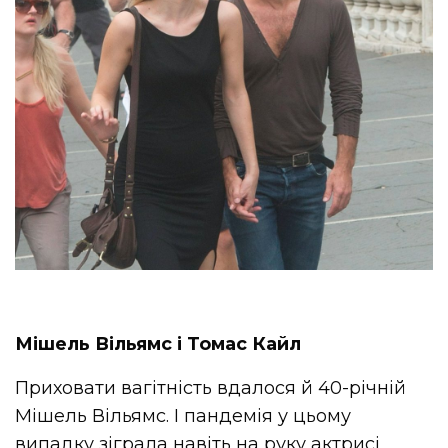
Мішель Вільямс і Томас Кайл
Приховати вагітність вдалося й 40-річній
Мішель Вільямс. І пандемія у цьому
випадку зіграла навіть на руку актрисі,