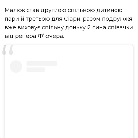
Малюк став другиою спільною дитиною
пари й третьою для Сіари: разом подружжя
вже виховує спільну доньку й сина співачки
від репера Ф’ючера.