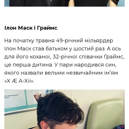
Ілон Маск і Граймс
На початку травня 49-річний мільярдер
Ілон Маск став батьком у шостий раз. А ось
для його коханої, 32-річної співачки Граймс,
це перша дитина. У пари народився син,
якого назвали вельми незвичайним ім’ям
«X Æ A-Xii».