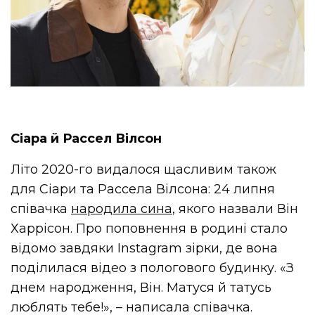
Сіара й Рассел Вілсон
Літо 2020-го видалося щасливим також
для Сіари та Рассела Вілсона: 24 липня
співачка
народила сина
, якого назвали Він
Харрісон. Про поповнення в родині стало
відомо завдяки Instagram зірки, де вона
поділилася відео з пологового будинку. «З
днем ​​народження, Він. Матуся й татусь
люблять тебе!», – написала співачка.