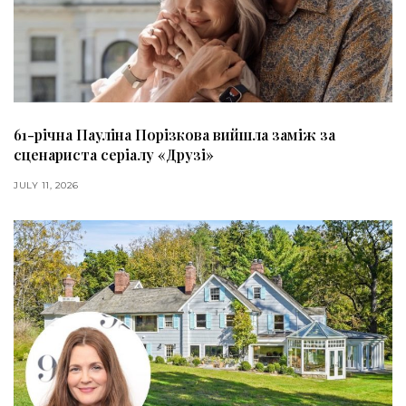
61-річна Пауліна Порізкова вийшла заміж за
сценариста серіалу «Друзі»
JULY 11, 2026