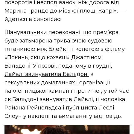
поворотів і несподіванок, ніж дорога від
Марина Гранде до міської площі Капрі», —
йдеться в синопсисі.
Шанувальники переконані, що прем’єра
буде затьмарена триваючою судовою
тяганиною між Блейк і її колегою з фільму
«Покинь, якщо кохаєш» Джастіном
Бальдоні.
У позові, поданому в грудні,
Лайвлі звинуватила Бальдоні
в
сексуальних домаганнях і організації
наклепницької кампанії проти неї, у той час
як Бальдоні звинуватив Лайвлі, її чоловіка
Райана Рейнольдса і публіциста Леслі
Слоун у наклепі та вимаганні у відповідь.