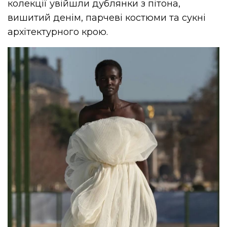
колекції увійшли дублянки з пітона,
вишитий денім, парчеві костюми та сукні
архітектурного крою.