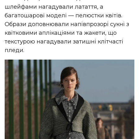
шлейфами нагадували латаття, а
багатошарові моделі — пелюстки квітів.
Образи доповнювали напівпрозорі сукні з
квітковими аплікаціями та жакети, що
текстурою нагадували затишні клітчасті
пледи.