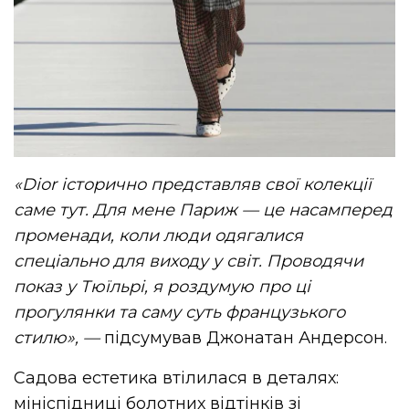
«Dior історично представляв свої колекції
саме тут. Для мене Париж — це насамперед
променади, коли люди одягалися
спеціально для виходу у світ. Проводячи
показ у Тюїльрі, я роздумую про ці
прогулянки та саму суть французького
стилю», —
підсумував Джонатан Андерсон.
Садова естетика втілилася в деталях:
мініспідниці болотних відтінків зі