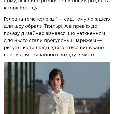
дому, офіційно розпочавши новий розділ в
історії бренду.
Головна тема колекції — сад, тому локацією
для шоу обрали Тюїльрі. А в прев’ю до
показу дизайнер зізнався, що натхненням
для нього стали прогулянки Парижем —
ритуал, коли люди вдягаються вишукано
навіть для звичайного виходу в місто.