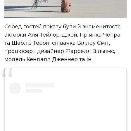
Серед гостей показу були й знаменитості:
акторки Аня Тейлор-Джой, Пріянка Чопра
та Шарліз Терон, співачка Віллоу Сміт,
продюсер і дизайнер Фаррелл Вільямс,
модель Кендалл Дженнер та ін.