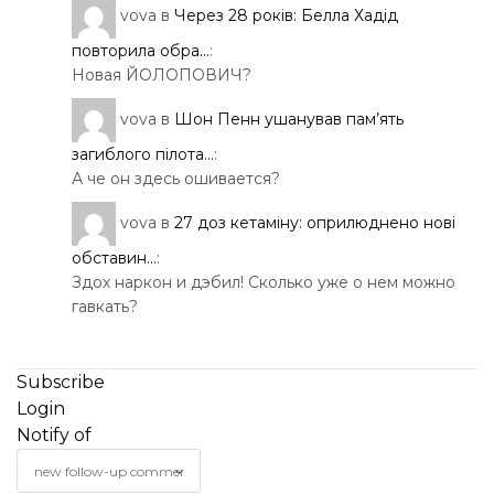
vova
в
Через 28 років: Белла Хадід
повторила обра...
:
Новая ЙОЛОПОВИЧ?
vova
в
Шон Пенн ушанував пам’ять
загиблого пілота...
:
А че он здесь ошивается?
vova
в
27 доз кетаміну: оприлюднено нові
обставин...
:
Здох наркон и дэбил! Сколько уже о нем можно
гавкать?
Subscribe
Login
Notify of