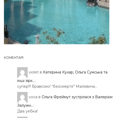
КОМЕНТАРІ
violet
в
Катерина Кухар, Ольга Сумська та
інші зірк...
:
супер!!! бравісімо! “безсмертя” Малевича…
vova
в
Ольга Фреймут зустрілася з Валерієм
Залужн...
:
Два уебка!