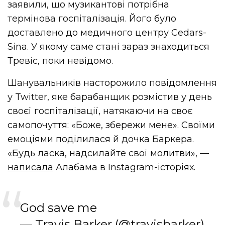
заявили, що музикантові потрібна
термінова госпіталізація. Його було
доставлено до медичного центру Cedars-
Sina. У якому саме стані зараз знаходиться
Тревіс, поки невідомо.
Шанувальників насторожило повідомлення
у Twitter, яке барабанщик розмістив у день
своєї госпіталізації, натякаючи на своє
самопочуття: «Боже, збережи мене». Своїми
емоціями поділилася й дочка Баркера.
«Будь ласка, надсилайте свої молитви», —
написала
Алабама в Instagram-історіях.
God save me
— Travis Barker (@travisbarker)