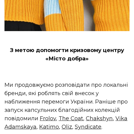
З метою допомогти кризовому центру
«Місто добра»
Ми продовжуємо розповідати про локальні
бренди, які роблять свій внесок у
наближення перемоги України. Раніше про
запуск капсульних благодійних колекцій
повідомили
Frolov
,
The Coat
,
Chakshyn
,
Vika
Adamskaya
,
Katimo
,
Oliz
,
Syndicate
.