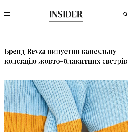
Бренд Bevza випустив капсульну
колекцію жовто-блакитних светрів