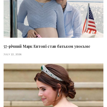
57-річний Марк Ентоні став батьком увосьме
JULY 22, 2026