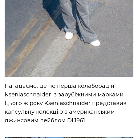
Нагадаємо, це не перша колаборація
Kseniaschnaider із зарубіжними марками.
Цього ж року Kseniaschnaider представив
капсульну колекцію
з американським
джинсовим лейблом DL1961.