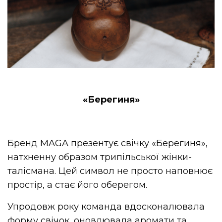
«Берегиня»
Бренд MAGA презентує свічку «Берегиня»,
натхненну образом трипільської жінки-
талісмана. Цей символ не просто наповнює
простір, а стає його оберегом.
Упродовж року команда вдосконалювала
форму свічок, оновлювала аромати та