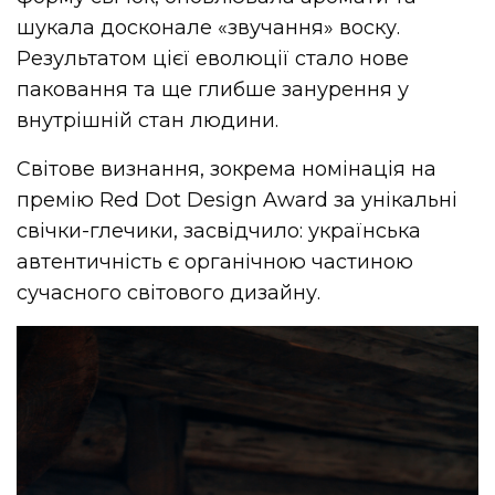
шукала досконале «звучання» воску.
Результатом цієї еволюції стало нове
паковання та ще глибше занурення у
внутрішній стан людини.
Світове визнання, зокрема номінація на
премію Red Dot Design Award за унікальні
свічки-глечики, засвідчило: українська
автентичність є органічною частиною
сучасного світового дизайну.