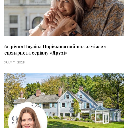
61-річна Пауліна Порізкова вийшла заміж за
сценариста серіалу «Друзі»
JULY 11, 2026