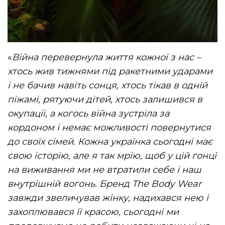
«
Війна перевернула життя кожної з нас –
хтось жив тижнями під ракетними ударами
і не бачив навіть сонця, хтось тікав в одній
піжамі, рятуючи дітей, хтось залишився в
окупації, а когось війна зустріла за
кордоном і немає можливості повернутися
до своїх сімей. Кожна українка сьогодні має
свою історію, але я так мрію, щоб у цій гонці
на виживання ми не втратили себе і наш
внутрішній вогонь. Бренд The Body Wear
завжди звеличував жінку, надихався нею і
захоплювався її красою, сьогодні ми