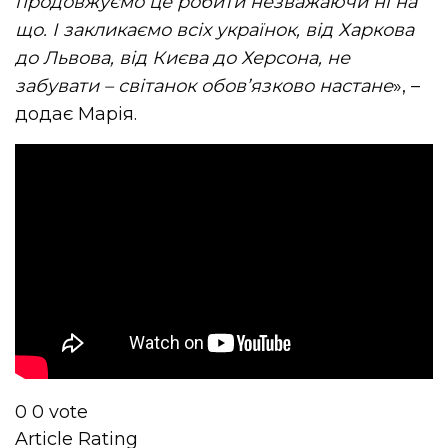
продовжуємо це робити незважаючи ні на
що. І закликаємо всіх українок, від Харкова
до Львова, від Києва до Херсона, не
забувати – світанок обов’язково настане
», –
додає Марія.
0
0
vote
Article Rating