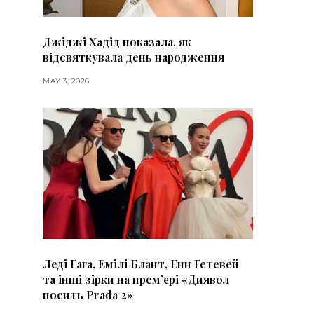
Джіджі Хадід показала, як
відсвяткувала день народження
MAY 3, 2026
Леді Гага, Емілі Блант, Енн Гетевей
та інші зірки на премʼєрі «Диявол
носить Prada 2»