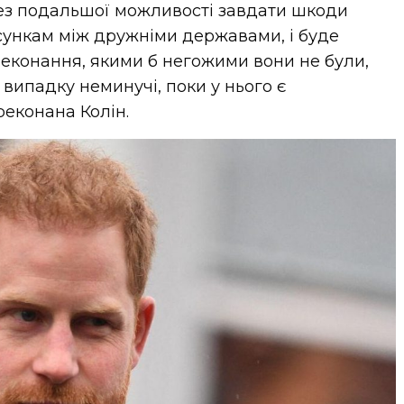
без подальшої можливості завдати шкоди
осункам між дружніми державами, і буде
еконання, якими б негожими вони не були,
у випадку неминучі, поки у нього є
реконана Колін.