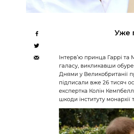
Уже 
Інтерв’ю принца Гаррі та
галасу, викликавши обуре
Днями у Великобританії п
підписали вже 26 тисяч о
експертка Колін Кемпбелл
шкоди інституту монархії 