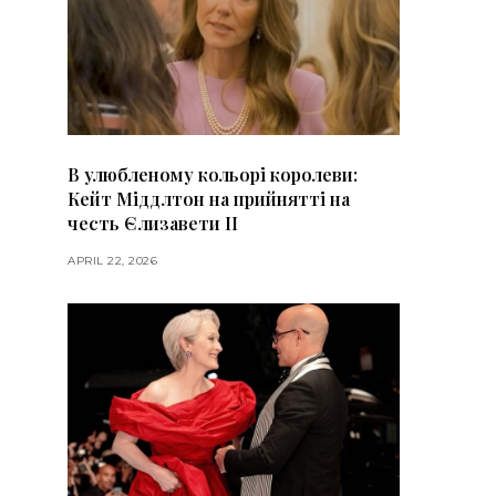
В улюбленому кольорі королеви:
Кейт Міддлтон на прийнятті на
честь Єлизавети II
APRIL 22, 2026