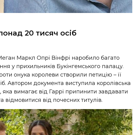
понад 20 тисяч осіб
 Меган Маркл Опрі Вінфрі наробило багато
ння у прихильників Букінгемського палацу.
роти онука королеви створили петицію – її
сіб. Автором документа виступила королівська
, яка вимагає від Гаррі припинити завдавати
та відмовитися від почесних титулів.