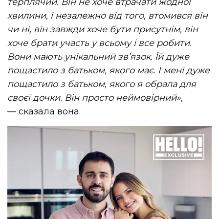
терплячий. Він не хоче втрачати жодної
хвилини, і незалежно від того, втомився він
чи ні, він завжди хоче бути присутнім, він
хоче брати участь у всьому і все робити.
Вони мають унікальний зв’язок. Їй дуже
пощастило з батьком, якого має. І мені дуже
пощастило з батьком, якого я обрала для
своєї дочки. Він просто неймовірний»,
— сказала вона.