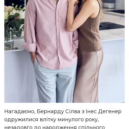
Нагадаємо, Бернарду Сілва з Інес Дегенер
одружилися влітку минулого року,
незадовго до народження спільного