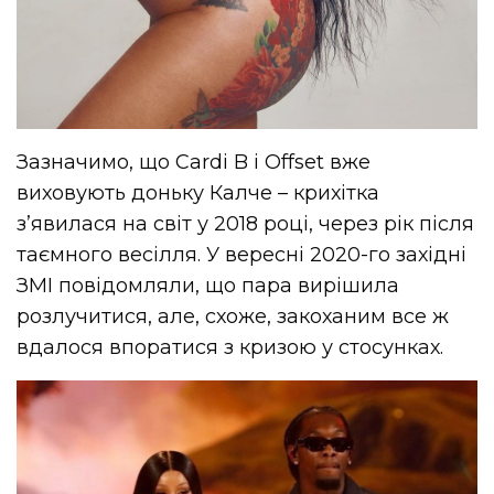
Зазначимо, що Cardi B і Offset вже
виховують доньку Калче – крихітка
з’явилася на світ у 2018 році, через рік після
таємного весілля. У вересні 2020-го західні
ЗМІ повідомляли, що пара вирішила
розлучитися, але, схоже, закоханим все ж
вдалося впоратися з кризою у стосунках.