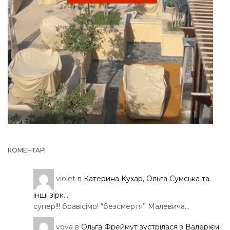
КОМЕНТАРІ
violet
в
Катерина Кухар, Ольга Сумська та
інші зірк...
:
супер!!! бравісімо! “безсмертя” Малевича…
vova
в
Ольга Фреймут зустрілася з Валерієм