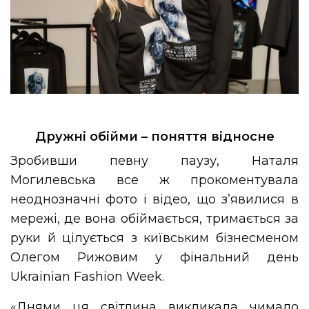
Дружні обійми – поняття відносне
Зробивши певну паузу, Наталя
Могилевська все ж прокоментувала
неоднозначні фото і відео, що з’явилися в
мережі, де вона обіймається, тримається за
руки й цілується з київським бізнесменом
Олегом Рижовим у фінальний день
Ukrainian Fashion Week.
«Днями ця світлина викликала чимало