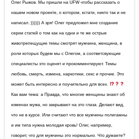
Олег Рыжов. Мы пришли на UFW чтобы рассказать о
нашем новом проекте, о котором, кстати, никто так и не
написал.:)))))) А зря! Олег предложил мне создание
серии статей о том как на одни и те же острые
животрепещущие темы смотрят мужчина, женщина, в
роли которых будем мы с Олегом, а соответсвующие
специалисты это оценят и прокомментируют. Темы
любовь, смерть, измена, наркотики, секс и прочие. Это
может быть интересно и поучительно для всех.
Как вам тема: а Правда, что многие женщины знают об
изменах мужа, но закрывают на это глаза. Делают вид,
что не в курсе. Или считают что все мужчины полигамны
и им типа нужна молодая кровь! Олег, например,
говорит, что для мужчины это нормально. Что думаете?