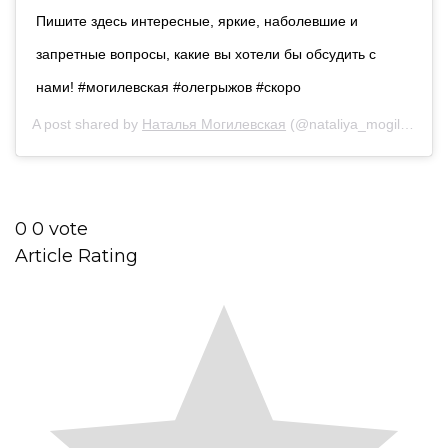
Пишите здесь интересные, яркие, наболевшие и
запретные вопросы, какие вы хотели бы обсудить с
нами! #могилевская #олегрыжов #скоро
A post shared by
Наталья Могилевская
(@nataliya_mogilevskaya) on
0
0
vote
Article Rating