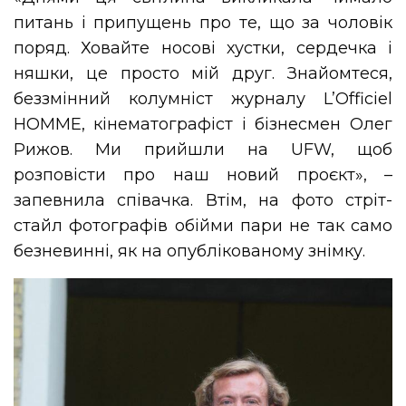
питань і припущень про те, що за чоловік
поряд. Ховайте носові хустки, сердечка і
няшки, це просто мій друг. Знайомтеся,
беззмінний колумніст журналу L’Officiel
HOMME, кінематографіст і бізнесмен Олег
Рижов. Ми прийшли на UFW, щоб
розповісти про наш новий проєкт», –
запевнила співачка. Втім, на фото стріт-
стайл фотографів обійми пари не так само
безневинні, як на опублікованому знімку.