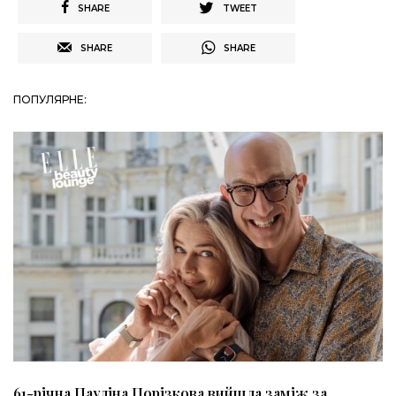
SHARE
TWEET
SHARE
SHARE
ПОПУЛЯРНЕ:
61-річна Пауліна Порізкова вийшла заміж за