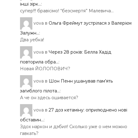
інші зірк...
:
супер!!! бравісімо! “безсмертя” Малевича…
vova
в
Ольга Фреймут зустрілася з Валерієм
Залужн...
:
Два уебка!
vova
в
Через 28 років: Белла Хадід
повторила обра...
:
Новая ЙОЛОПОВИЧ?
vova
в
Шон Пенн ушанував пам’ять
загиблого пілота...
:
А че он здесь ошивается?
vova
в
27 доз кетаміну: оприлюднено нові
обставин...
:
Здох наркон и дэбил! Сколько уже о нем можно
гавкать?