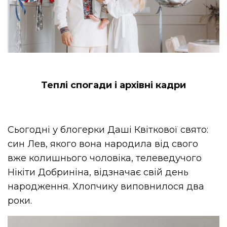
Теплі спогади і архівні кадри
Сьогодні у блогерки Даші Квіткової свято:
син Лев, якого вона народила від свого
вже колишнього чоловіка, телеведучого
Нікіти Добриніна, відзначає свій день
народження. Хлопчику виповнилося два
роки.