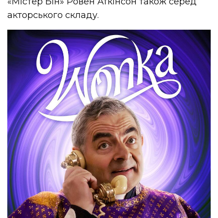
«Містер Бін» Ровен Аткінсон також серед
акторського складу.