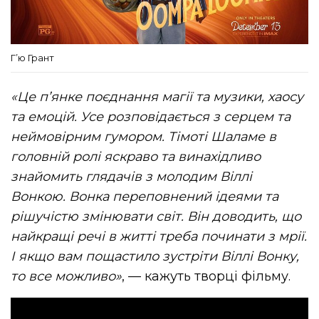
Г’ю Грант
«Це п’янке поєднання магії та музики, хаосу
та емоцій. Усе розповідається з серцем та
неймовірним гумором. Тімоті Шаламе в
головній ролі яскраво та винахідливо
знайомить глядачів з молодим Віллі
Вонкою. Вонка переповнений ідеями та
рішучістю змінювати світ. Він доводить, що
найкращі речі в житті треба починати з мрії.
І якщо вам пощастило зустріти Віллі Вонку,
то все можливо»
, — кажуть творці фільму.