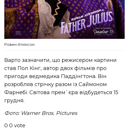
Ровен Аткінсон
Варто зазначити, що режисером картини
став Пол Кінг, автор двох фільмів про
пригоди ведмедика Паддінгтона. Він
розробляв стрічку разом із Саймоном
Фарнебі. Світова прем`єра відбудеться 15
грудня.
Фото: Warner Bros. Pictures
0
0
vote