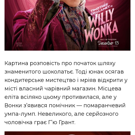
Картина розповість про початок шляху
знаменитого шоколатьє. Тоді юнак осягав
кондитерське мистецтво і мріяв відкрити у
місті власний чарівний магазин. Місцева
еліта всіляко цьому противилася, але у
Вонки з’явився помічник — помаранчевий
умпа-лумп. Невеликого, але серйозного
чоловічка грає Г’ю Грант.