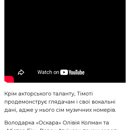
Крім акторського таланту, Тімоті
продемонструє глядачам і свої вокальні
дані, адже у нього сім музичних номерів.
Володарка «Оскара» Олівія Колман та