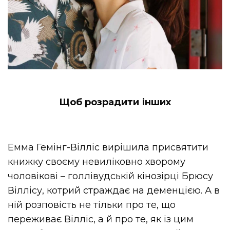
Щоб розрадити інших
Емма Гемінг-Вілліс вирішила присвятити
книжку своєму невиліковно хворому
чоловікові – голлівудській кінозірці Брюсу
Віллісу, котрий страждає на деменцією. А в
ній розповість не тільки про те, що
переживає Вілліс, а й про те, як із цим