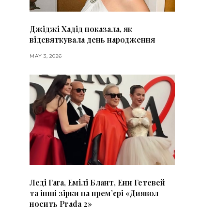
Джіджі Хадід показала, як
відсвяткувала день народження
MAY 3, 2026
Леді Гага, Емілі Блант, Енн Гетевей
та інші зірки на премʼєрі «Диявол
носить Prada 2»