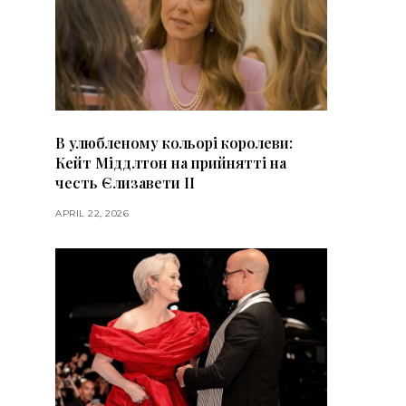
В улюбленому кольорі королеви:
Кейт Міддлтон на прийнятті на
честь Єлизавети II
APRIL 22, 2026