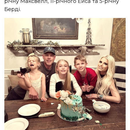
річну Максвелл, 11-річного Ейса та 5-річну
Берді.