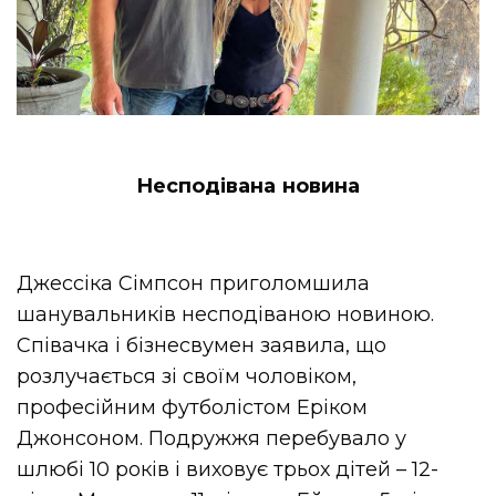
Несподівана новина
Джесcіка Сімпсон приголомшила
шанувальників несподіваною новиною.
Співачка і бізнесвумен заявила, що
розлучається зі своїм чоловіком,
професійним футболістом Еріком
Джонсоном. Подружжя перебувало у
шлюбі 10 років і виховує трьох дітей – 12-