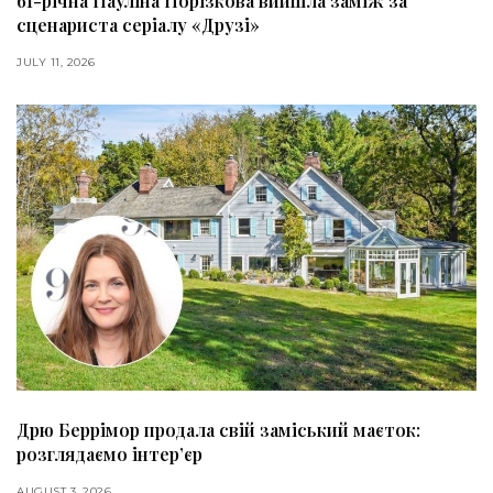
61-річна Пауліна Порізкова вийшла заміж за
сценариста серіалу «Друзі»
JULY 11, 2026
Дрю Беррімор продала свій заміський маєток:
розглядаємо інтер’єр
AUGUST 3, 2026