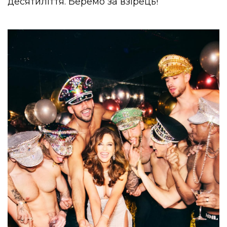
десятиліття. Беремо за взірець!