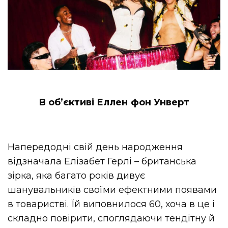
В об’єктиві Еллен фон Унверт
Напередодні свій день народження
відзначала Елізабет Герлі – британська
зірка, яка багато років дивує
шанувальників своїми ефектними появами
в товаристві. Їй виповнилося 60, хоча в це і
складно повірити, споглядаючи тендітну й