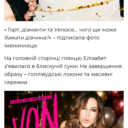
«
Торт, діаманти та Versace… чого ще може
бажати дівчина?
» – підписала фото
іменинниця.
На головній сторінці глянцю Елізабет
з’явилася в блискучій сукні. На завершення
образу – голлівудські локони та масивні
сережки.