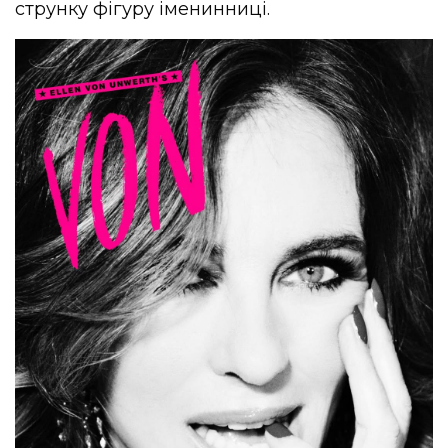
струнку фігуру іменинниці.