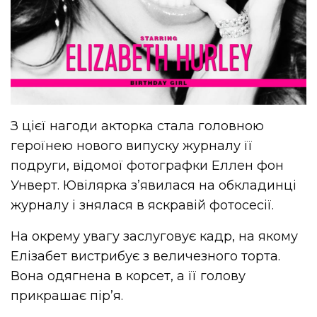
З цієї нагоди акторка стала головною
героїнею нового випуску журналу її
подруги, відомої фотографки Еллен фон
Унверт. Ювілярка з’явилася на обкладинці
журналу і знялася в яскравій фотосесії.
На окрему увагу заслуговує кадр, на якому
Елізабет вистрибує з величезного торта.
Вона одягнена в корсет, а її голову
прикрашає пір’я.