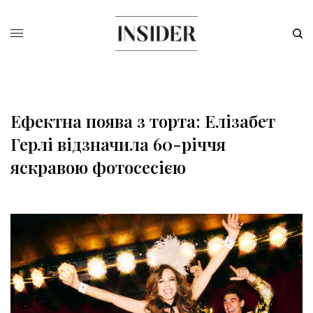
Ефектна поява з торта: Елізабет
Герлі відзначила 60-річчя
яскравою фотосесією