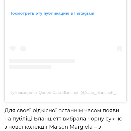
Посмотреть эту публикацию в Instagram
Публикация от Queen Cate Blanchett (@cate_blanchett_myqueen)
Для своєї рідкісної останнім часом появи
на публіці Бланшетт вибрала чорну сукню
з нової колекції Maison Margiela – з