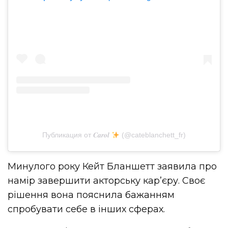
Публикация от 𝑪𝒂𝒓𝒐𝒍
(@cateblanchett_fr)
Минулого року Кейт Бланшетт заявила про
намір завершити акторську кар’єру. Своє
рішення вона пояснила бажанням
спробувати себе в інших сферах.