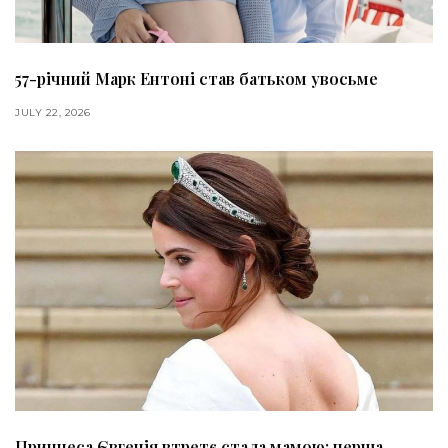
57-річний Марк Ентоні став батьком увосьме
JULY 22, 2026
Принцеса Євгенія втретє стала мамою: перша