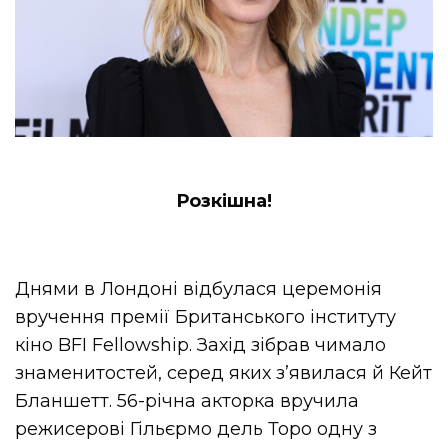
Розкішна!
Днями в Лондоні відбулася церемонія
вручення премії Британського інституту
кіно BFI Fellowship. Захід зібрав чимало
знаменитостей, серед яких з’явилася й Кейт
Бланшетт. 56-річна акторка вручила
режисерові Гільєрмо дель Торо одну з