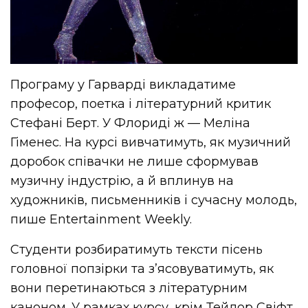
Програму у Гарварді викладатиме
професор, поетка і літературний критик
Стефані Берт. У Флориді ж — Меліна
Гіменес. На курсі вивчатимуть, як музичний
доробок співачки не лише сформував
музичну індустрію, а й вплинув на
художників, письменників і сучасну молодь,
пише Entertainment Weekly.
Студенти розбиратимуть тексти пісень
головної попзірки та з’ясовуватимуть, як
вони перетинаються з літературним
каноном. У рамках курсу, крім Тейлор Свіфт,