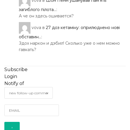
vova
в
Шон Пенн ушанував пам’ять
загиблого пілота...
:
А че он здесь ошивается?
vova
в
27 доз кетаміну: оприлюднено нові
обставин...
:
Здох наркон и дэбил! Сколько уже о нем можно
гавкать?
Subscribe
Login
Notify of