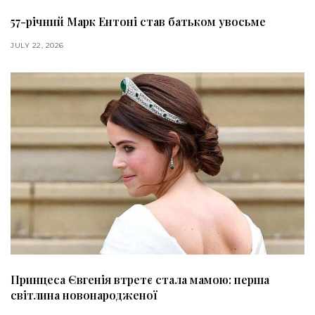
57-річний Марк Ентоні став батьком увосьме
JULY 22, 2026
Принцеса Євгенія втретє стала мамою: перша
світлина новонародженої