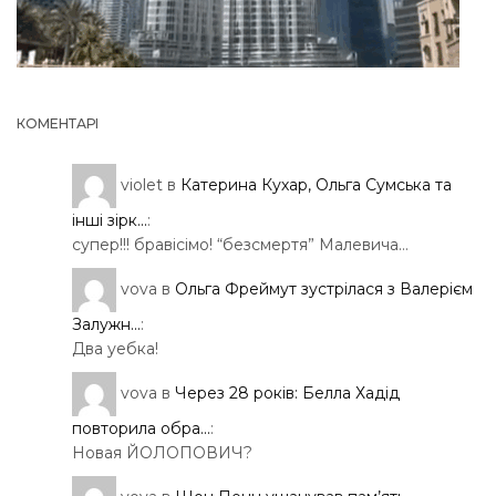
КОМЕНТАРІ
violet
в
Катерина Кухар, Ольга Сумська та
інші зірк...
:
супер!!! бравісімо! “безсмертя” Малевича…
vova
в
Ольга Фреймут зустрілася з Валерієм
Залужн...
:
Два уебка!
vova
в
Через 28 років: Белла Хадід
повторила обра...
:
Новая ЙОЛОПОВИЧ?