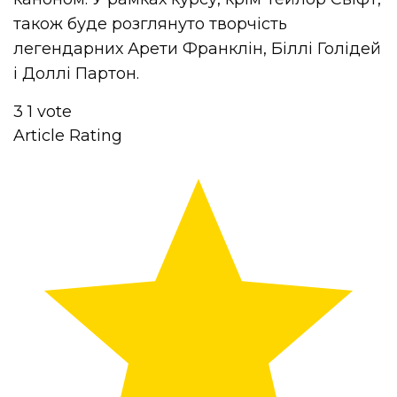
також буде розглянуто творчість
легендарних Арети Франклін, Біллі Голідей
і Доллі Партон.
3
1
vote
Article Rating