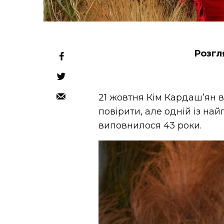
Розгл
21 жовтня Кім Кардаш’ян 
повірити, але одній із на
виповнилося 43 роки.