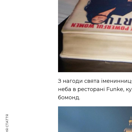
З нагоди свята іменинни
неба в ресторані Funke, к
бомонд.