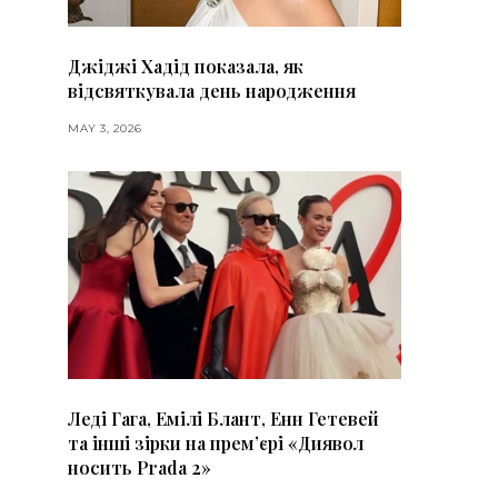
Джіджі Хадід показала, як
відсвяткувала день народження
MAY 3, 2026
Леді Гага, Емілі Блант, Енн Гетевей
та інші зірки на премʼєрі «Диявол
носить Prada 2»