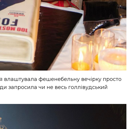
ця влаштувала фешенебельну вечірку просто
уди запросила чи не весь голлівудський