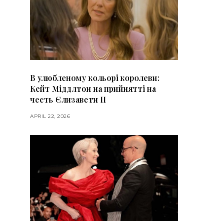
В улюбленому кольорі королеви:
Кейт Міддлтон на прийнятті на
честь Єлизавети II
APRIL 22, 2026