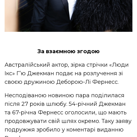
За взаємною згодою
Австралійський актор, зірка стрічки «Люди
Ікс» Г’ю Джекман подає на розлучення зі
своєю дружиною Деборою-Лі Фернесс.
Несподіваною новиною пара поділилася
після 27 років шлюбу. 54-річний Джекман
та 67-річна Фернесс оголосили, що мають
продовжувати свій шлях окремо. Таку заяву
подружжя зробило у коментарі виданню