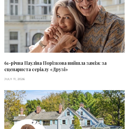
61-річна Пауліна Порізкова вийшла заміж за
сценариста серіалу «Друзі»
JULY 11, 2026