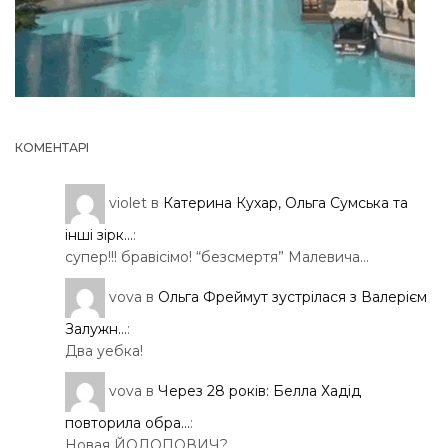
КОМЕНТАРІ
violet
в
Катерина Кухар, Ольга Сумська та
інші зірк...
:
супер!!! бравісімо! “безсмертя” Малевича…
vova
в
Ольга Фреймут зустрілася з Валерієм
Залужн...
:
Два уебка!
vova
в
Через 28 років: Белла Хадід
повторила обра...
:
Новая ЙОЛОПОВИЧ?