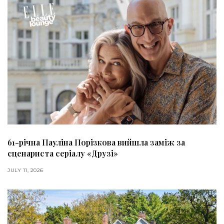
61-річна Пауліна Порізкова вийшла заміж за
сценариста серіалу «Друзі»
JULY 11, 2026