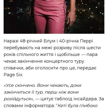
Наразі 48-річний Блум і 40-річна Перрі
перебувають на межі розриву після шести
років спільного життя і щобільше
—
пара
чекає закінчення концертного туру
співачки, аби оголосити про це, передає
Page Six.
«Усе скінчено. Вони чекають, доки
закінчиться її тур, перш ніж вони
розійдуться»,
—
цитує таблоїд інсайдера. За
словами інформатора: “
Кеті була глибоко