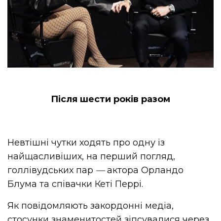
Після шести років разом
Невтішні чутки ходять про одну із
найщасливіших, на перший погляд,
голлівудських пар
—
актора Орландо
Блума та співачки Кеті Перрі.
Як повідомляють закордонні медіа,
стосунки знаменитостей зіпсувалися через