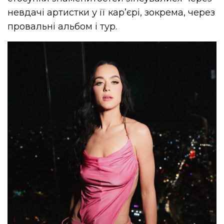
невдачі артистки у її кар’єрі, зокрема, через
провальні альбом і тур.