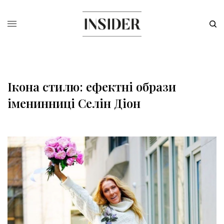
Ікона стилю: ефектні образи
іменинниці Селін Діон