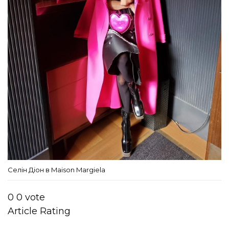
Селін Діон в Maison Margiela
0
0
vote
Article Rating