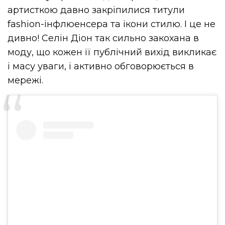
артисткою давно закріпилися титули
fashion-інфлюенсера та ікони стилю. І це не
дивно! Селін Діон так сильно закохана в
моду, що кожен її публічний вихід викликає
і масу уваги, і активно обговорюється в
мережі.