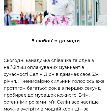
З любов’ю до моди
Сьогодні канадська співачка та одна з
найбільш оплачуваних музикантів
сучасності Селін Діон відзначає своє 53-
річчя. Її неймовірно сильний голос ось вже
протягом багатьох років з перших секунд
пробирає до мурашок кожного. Втім,
останніми роками ім’я Селін все частіше
можна зустріти в модній хроніці – за