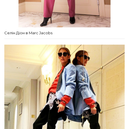
Селін Діон в Marc Jacobs