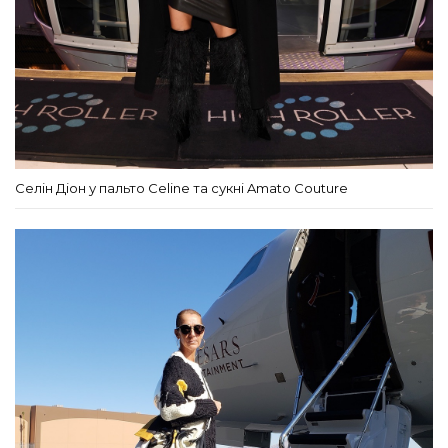
Селін Діон у пальто Сeline та сукні Amato Couture