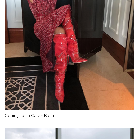
Селін Діон в Calvin Klein