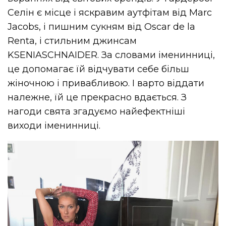
Селін є місце і яскравим аутфітам від Marc
Jacobs, і пишним сукням від Oscar de la
Renta, і стильним джинсам
KSENIASCHNAIDER. За словами іменинниці,
це допомагає їй відчувати себе більш
жіночною і привабливою. І варто віддати
належне, їй це прекрасно вдається. З
нагоди свята згадуємо найефектніші
виходи іменинниці.