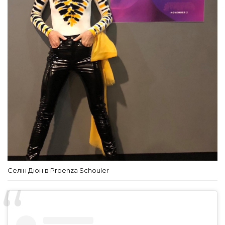
Селін Діон в Proenza Schouler