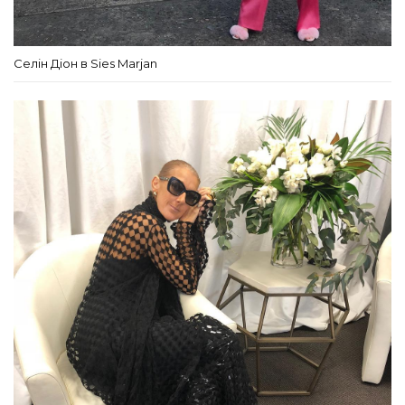
Селін Діон в Sies Marjan