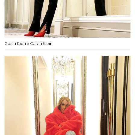
Селін Діон в Calvin Klein