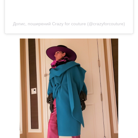
Допис, поширений Crazy for couture (@crazyforcouture)