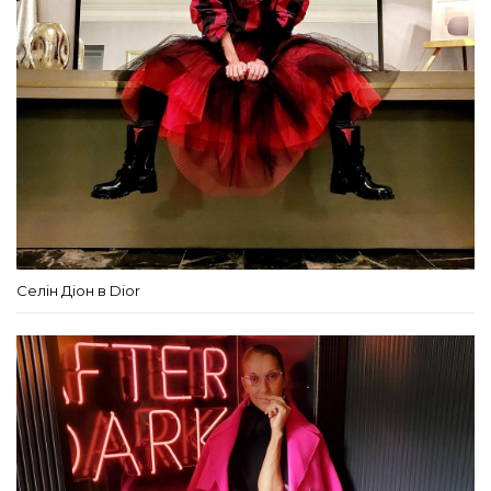
Селін Діон в Dior