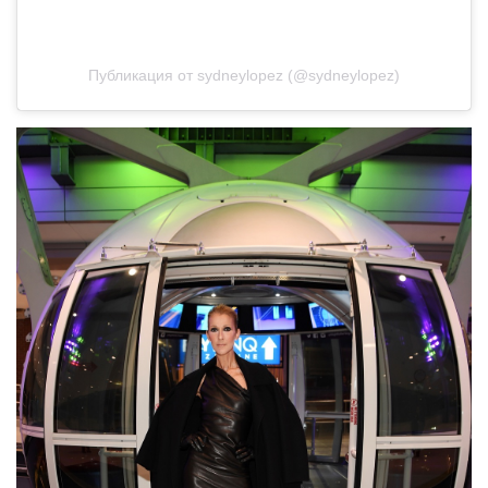
Публикация от sydneylopez (@sydneylopez)