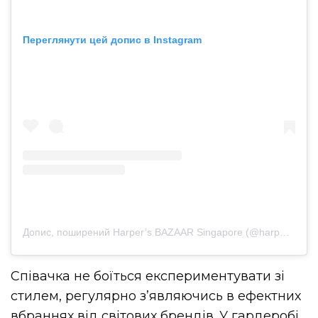
Переглянути цей допис в Instagram
Допис, поширений Harper’s BAZAAR Singapore (@harpersbazaarsg)
Співачка не боїться експериментувати зі
стилем, регулярно з’являючись в ефектних
вбраннях від світових брендів. У гардеробі